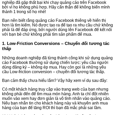
nghiệp đã gặp thất bại khi chạy quảng cáo trên Facebook
bởi vì họ không phù hợp. Hãy cẩn thận để không biến mình
thành 1 trong số họ nhé!
Bạn nên biết rằng quảng cáo Facebook thiêng về hiển thị
hơn là tìm kiếm. Nó được tạo ra để tạo ra nhu cầu chứ không
phải là để đáp ứng, bởi người dùng lên Facebook để kết nối
với bạn bè chứ không phải tìm sản phẩm để mua.
1. Low-Friction Conversions – Chuyển đổi tương tác
thấp
Những doanh nghiệp đã từng thành công khi sử dụng quảng
cáo Facebook thường sử dụng chiến lược: yêu cầu người
dùng đăng ký – không ép mua. Hay còn gọi là những yêu
cầu Low-friction conversion – chuyển đổi tương tác thấp.
Bạn cảm thấy chưa hiểu lắm? Vậy hãy xem ví dụ sau đây:
Có một khách hàng truy cập vào trang web của bạn nhưng
không phải đến để tìm mua món hàng. Anh ta chỉ đột nhiên
muốn vào xem hay đơn giản là vô tình nhấn vào quảng cáo.
Nếu bạn nhắn tin cho khách hàng này và khuyên anh mua
hàng của bạn để tăng ROI thì bạn đã mắc phải sai lầm.