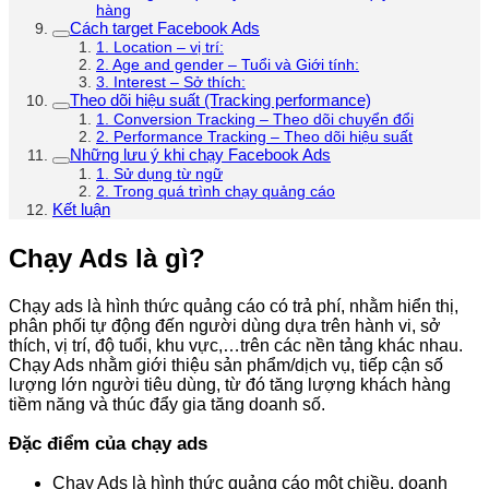
hàng
Cách target Facebook Ads
1. Location – vị trí:
2. Age and gender – Tuổi và Giới tính:
3. Interest – Sở thích:
Theo dõi hiệu suất (Tracking performance)
1. Conversion Tracking – Theo dõi chuyển đổi
2. Performance Tracking – Theo dõi hiệu suất
Những lưu ý khi chạy Facebook Ads
1. Sử dụng từ ngữ
2. Trong quá trình chạy quảng cáo
Kết luận
Chạy Ads là gì?
Chạy ads là hình thức quảng cáo có trả phí, nhằm hiển thị,
phân phối tự động đến người dùng dựa trên hành vi, sở
thích, vị trí, độ tuổi, khu vực,…trên các nền tảng khác nhau.
Chạy Ads nhằm giới thiệu sản phẩm/dịch vụ, tiếp cận số
lượng lớn người tiêu dùng, từ đó tăng lượng khách hàng
tiềm năng và thúc đẩy gia tăng doanh số.
Đặc điểm của chạy ads
Chạy Ads là hình thức quảng cáo một chiều, doanh