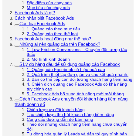
Đặc điểm của chạy ads
Mục tiêu của chạy ads
Facebook Ads là gì?
Cách nhận biết Facebook Ads
Các loại Facebook Ads
1. Quảng cáo theo mục tiêu
2. Quảng cáo theo thể loại
Facebook Ads hoạt động như thế nào?
Những ai nên quảng cáo trên Facebook?
1. Low-Friction Conversions – Chuyển đổi tương tác
thấp
2. Mô hình kinh doanh
5 Lý do hàng đầu để sử dụng quảng cáo Facebook
1. Quảng cáo Facebook có hiệu quả cao
2. Quá trình thiết lập đơn giản và cho kết quả nhanh.
3. Bạn có thể tiếp cận đối tượng khách hàng tiềm năng
4. Chiến dịch quảng cáo Facebook Ads có khả năng
tùy chỉnh cao
5. Facebook Ads bổ sung tính năng mới mỗi tháng
Cách Facebook Ads chuyển đổi khách hàng tiềm năng
thành doanh số
Chiến lược ưu đãi khách hàng
Tạo chiến lược thu hút khách hàng tiềm năng
Cung cấp đường dẫn để bán hàng
Theo dõi những khách hàng tiềm năng chưa chuyển
đổi
Tự động hóa quản lý Leads và dẫn tới quy trình bán