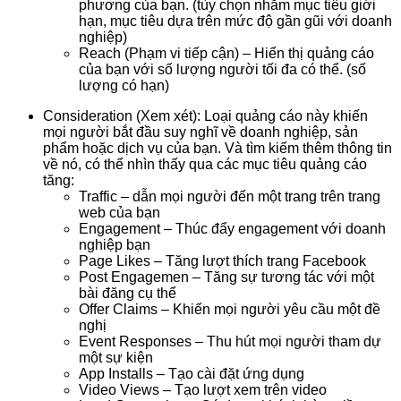
phương của bạn. (tùy chọn nhắm mục tiêu giới
hạn, mục tiêu dựa trên mức độ gần gũi với doanh
nghiệp)
Reach (Phạm vi tiếp cận) – Hiển thị quảng cáo
của bạn với số lượng người tối đa có thể. (số
lượng có hạn)
Consideration (Xem xét): Loại quảng cáo này khiến
mọi người bắt đầu suy nghĩ về doanh nghiệp, sản
phẩm hoặc dịch vụ của bạn. Và tìm kiếm thêm thông tin
về nó, có thể nhìn thấy qua các mục tiêu quảng cáo
tăng:
Traffic – dẫn mọi người đến một trang trên trang
web của bạn
Engagement – Thúc đẩy engagement với doanh
nghiệp bạn
Page Likes – Tăng lượt thích trang Facebook
Post Engagemen – Tăng sự tương tác với một
bài đăng cụ thể
Offer Claims – Khiến mọi người yêu cầu một đề
nghị
Event Responses – Thu hút mọi người tham dự
một sự kiện
App Installs – Tạo cài đặt ứng dụng
Video Views – Tạo lượt xem trên video