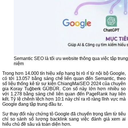
Semantic SEO là tối ưu website thông qua việc tập trung
niệm
Trong hơn 14.000 tín hiệu xếp hạng bị rò rỉ từ nội bộ Google,
có tới 13.057 bằng sáng chế liên quan đến Semantic, theo
số liệu thống kê từ sự kiện ChiangMaiSEO 2024 của chuyên
gia Koray Tuğberk GÜBÜR. Con số này lớn hơn nhiều so
với 1.278 bằng sáng chế liên quan đến PageRank hay liên
kết. Tỷ lệ chênh lệch hơn 10:1 này chỉ ra rõ ràng lĩnh vực mà
Google đang tập trung đầu tư.
Sự thay đổi này chứng tỏ Google đã chuyển trọng tâm từ tiêu
chí so sánh số lượng backlink sang việc đánh giá xem ai
hiểu chủ đề sâu và toàn diện hơn.