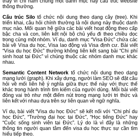
thay vì chỉ nằm chung một danh mục hay cấu trúc website
thông thường.
Cấu trúc Silo
tổ chức nội dung theo dạng cây (tree). Khi
triển khai, câu hỏi chính thường là nội dung này thuộc danh
mục nào. Mối quan hệ giữa các bài viết hoạt động theo cấp
bậc cha và con, liên kết nội bộ chủ yếu đi theo chiều dọc
trong cùng một nhóm. Ví dụ, danh mục “Visa Đức” chứa các
bài về Visa du học, Visa lao động và Visa định cư. Bài viết
“Visa du học Đức” thường không liên kết sang bài “Chi phí
sinh hoạt tại Đức” vì chúng thuộc các nhóm danh mục khác
nhau.
Semantic Content Network
tổ chức nội dung theo dạng
mạng lưới (graph). Khi xây dựng, người làm SEO sẽ đặt câu
hỏi về mối liên hệ ý nghĩa giữa thực thể này với thực thể
khác trong hành trình tìm kiếm của người dùng. Mỗi bài viết
đóng vai trò như một điểm nút trong mạng lưới tri thức và
liên kết với nhau dựa trên sự liên quan về ngữ nghĩa.
Ví dụ, bài viết “Visa du học Đức” sẽ kết nối với “Chi phí du
học Đức”, “Trường đại học tại Đức”, “Học tiếng Đức” hay
“Cuộc sống sinh viên tại Đức”. Lý do là vì đây là những
thông tin người quan tâm đến visa du học thực sự cần tìm
hiểu tiếp theo.