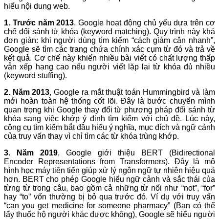
hiểu nội dung web.
1. Trước năm 2013
, Google hoạt động chủ yếu dựa trên cơ
chế đối sánh từ khóa (keyword matching). Quy trình này khá
đơn giản: khi người dùng tìm kiếm “cách giảm cân nhanh”,
Google sẽ tìm các trang chứa chính xác cụm từ đó và trả về
kết quả. Cơ chế này khiến nhiều bài viết có chất lượng thấp
vẫn xếp hạng cao nếu người viết lặp lại từ khóa đủ nhiều
(keyword stuffing).
2. Năm 2013
, Google ra mắt thuật toán Hummingbird và làm
mới hoàn toàn hệ thống cốt lõi. Đây là bước chuyển mình
quan trọng khi Google thay đổi từ phương pháp đối sánh từ
khóa sang việc khớp ý định tìm kiếm với chủ đề. Lúc này,
công cụ tìm kiếm bắt đầu hiểu ý nghĩa, mục đích và ngữ cảnh
của truy vấn thay vì chỉ tìm các từ khóa trùng khớp.
3. Năm 2019
, Google giới thiệu BERT (Bidirectional
Encoder Representations from Transformers). Đây là mô
hình học máy tiên tiến giúp xử lý ngôn ngữ tự nhiên hiệu quả
hơn. BERT cho phép Google hiểu ngữ cảnh và sắc thái của
từng từ trong câu, bao gồm cả những từ nối như “not”, “for”
hay “to” vốn thường bị bỏ qua trước đó. Ví dụ với truy vấn
“can you get medicine for someone pharmacy” (Bạn có thể
lấy thuốc hộ người khác được không), Google sẽ hiểu người