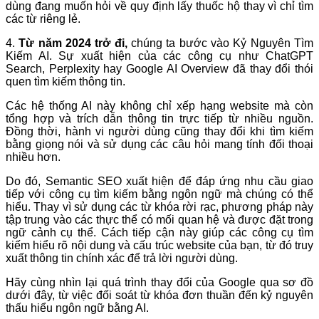
dùng đang muốn hỏi về quy định lấy thuốc hộ thay vì chỉ tìm
các từ riêng lẻ.
4.
Từ năm 2024 trở đi,
chúng ta bước vào Kỷ Nguyên Tìm
Kiếm AI. Sự xuất hiện của các công cụ như ChatGPT
Search, Perplexity hay Google AI Overview đã thay đổi thói
quen tìm kiếm thông tin.
Các hệ thống AI này không chỉ xếp hạng website mà còn
tổng hợp và trích dẫn thông tin trực tiếp từ nhiều nguồn.
Đồng thời, hành vi người dùng cũng thay đổi khi tìm kiếm
bằng giọng nói và sử dụng các câu hỏi mang tính đối thoại
nhiều hơn.
Do đó, Semantic SEO xuất hiện để đáp ứng nhu cầu giao
tiếp với công cụ tìm kiếm bằng ngôn ngữ mà chúng có thể
hiểu. Thay vì sử dụng các từ khóa rời rạc, phương pháp này
tập trung vào các thực thể có mối quan hệ và được đặt trong
ngữ cảnh cụ thể. Cách tiếp cận này giúp các công cụ tìm
kiếm hiểu rõ nội dung và cấu trúc website của bạn, từ đó truy
xuất thông tin chính xác để trả lời người dùng.
Hãy cùng nhìn lại quá trình thay đổi của Google qua sơ đồ
dưới đây, từ việc đối soát từ khóa đơn thuần đến kỷ nguyên
thấu hiểu ngôn ngữ bằng AI.