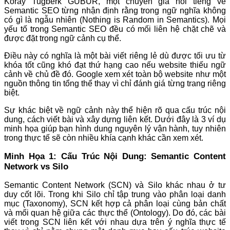
Koray Tuğberk GÜBÜR, một chuyên gia nổi tiếng về
Semantic SEO từng nhận định rằng trong ngữ nghĩa không
có gì là ngẫu nhiên (Nothing is Random in Semantics). Mọi
yếu tố trong Semantic SEO đều có mối liên hệ chặt chẽ và
được đặt trong ngữ cảnh cụ thể.
Điều này có nghĩa là một bài viết riêng lẻ dù được tối ưu từ
khóa tốt cũng khó đạt thứ hạng cao nếu website thiếu ngữ
cảnh về chủ đề đó. Google xem xét toàn bộ website như một
nguồn thông tin tổng thể thay vì chỉ đánh giá từng trang riêng
biệt.
Sự khác biệt về ngữ cảnh này thể hiện rõ qua cấu trúc nội
dung, cách viết bài và xây dựng liên kết. Dưới đây là 3 ví dụ
minh họa giúp bạn hình dung nguyên lý vận hành, tuy nhiên
trong thực tế sẽ còn nhiều khía cạnh khác cần xem xét.
Minh Họa 1: Cấu Trúc Nội Dung: Semantic Content
Network vs Silo
Semantic Content Network (SCN) và Silo khác nhau ở tư
duy cốt lõi. Trong khi Silo chỉ tập trung vào phân loại danh
mục (Taxonomy), SCN kết hợp cả phân loại cùng bản chất
và mối quan hệ giữa các thực thể (Ontology). Do đó, các bài
viết trong SCN liên kết với nhau dựa trên ý nghĩa thực tế