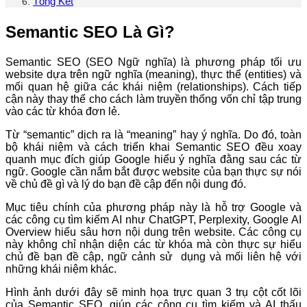
Tổng Kết
Semantic SEO Là Gì?
Semantic SEO (SEO Ngữ nghĩa) là phương pháp tối ưu
website dựa trên ngữ nghĩa (meaning), thực thể (entities) và
mối quan hệ giữa các khái niệm (relationships). Cách tiếp
cận này thay thế cho cách làm truyền thống vốn chỉ tập trung
vào các từ khóa đơn lẻ.
Từ “semantic” dịch ra là “meaning” hay ý nghĩa. Do đó, toàn
bộ khái niệm và cách triển khai Semantic SEO đều xoay
quanh mục đích giúp Google hiểu ý nghĩa đằng sau các từ
ngữ. Google cần nắm bắt được website của bạn thực sự nói
về chủ đề gì và lý do bạn đề cập đến nội dung đó.
Mục tiêu chính của phương pháp này là hỗ trợ Google và
các công cụ tìm kiếm AI như ChatGPT, Perplexity, Google AI
Overview hiểu sâu hơn nội dung trên website. Các công cụ
này không chỉ nhận diện các từ khóa mà còn thực sự hiểu
chủ đề bạn đề cập, ngữ cảnh sử dụng và mối liên hệ với
những khái niệm khác.
Hình ảnh dưới đây sẽ minh họa trực quan 3 trụ cột cốt lõi
của Semantic SEO, giúp các công cụ tìm kiếm và AI thấu