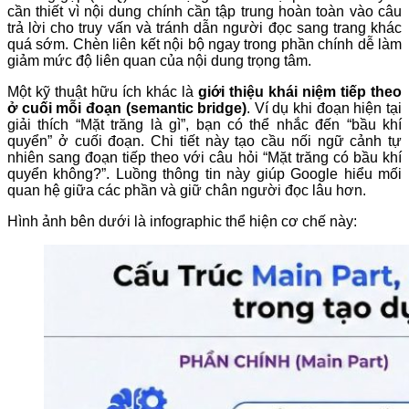
cần thiết vì nội dung chính cần tập trung hoàn toàn vào câu
trả lời cho truy vấn và tránh dẫn người đọc sang trang khác
quá sớm. Chèn liên kết nội bộ ngay trong phần chính dễ làm
giảm mức độ liên quan của nội dung trọng tâm.
Một kỹ thuật hữu ích khác là
giới thiệu khái niệm tiếp theo
ở cuối mỗi đoạn (semantic bridge)
. Ví dụ khi đoạn hiện tại
giải thích “Mặt trăng là gì”, bạn có thể nhắc đến “bầu khí
quyển” ở cuối đoạn. Chi tiết này tạo cầu nối ngữ cảnh tự
nhiên sang đoạn tiếp theo với câu hỏi “Mặt trăng có bầu khí
quyển không?”. Luồng thông tin này giúp Google hiểu mối
quan hệ giữa các phần và giữ chân người đọc lâu hơn.
Hình ảnh bên dưới là infographic thể hiện cơ chế này: