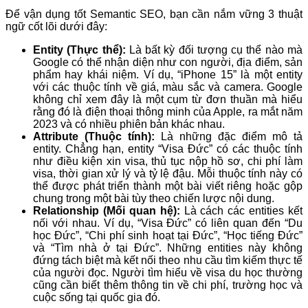
Để vận dụng tốt Semantic SEO, bạn cần nắm vững 3 thuật
ngữ cốt lõi dưới đây:
Entity (Thực thể):
Là bất kỳ đối tượng cụ thể nào mà
Google có thể nhận diện như con người, địa điểm, sản
phẩm hay khái niệm. Ví dụ, “iPhone 15” là một entity
với các thuộc tính về giá, màu sắc và camera. Google
không chỉ xem đây là một cụm từ đơn thuần mà hiểu
rằng đó là điện thoại thông minh của Apple, ra mắt năm
2023 và có nhiều phiên bản khác nhau.
Attribute (Thuộc tính):
Là những đặc điểm mô tả
entity. Chẳng hạn, entity “Visa Đức” có các thuộc tính
như điều kiện xin visa, thủ tục nộp hồ sơ, chi phí làm
visa, thời gian xử lý và tỷ lệ đậu. Mỗi thuộc tính này có
thể được phát triển thành một bài viết riêng hoặc gộp
chung trong một bài tùy theo chiến lược nội dung.
Relationship (Mối quan hệ):
Là cách các entities kết
nối với nhau. Ví dụ, “Visa Đức” có liên quan đến “Du
học Đức”, “Chi phí sinh hoạt tại Đức”, “Học tiếng Đức”
và “Tìm nhà ở tại Đức”. Những entities này không
đứng tách biệt mà kết nối theo nhu cầu tìm kiếm thực tế
của người đọc. Người tìm hiểu về visa du học thường
cũng cần biết thêm thông tin về chi phí, trường học và
cuộc sống tại quốc gia đó.