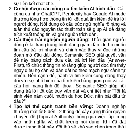
sự liên kết chặt chẽ.
Cơ hội được các công cụ tìm kiếm AI trích dẫn:
Các
công cụ như ChatGPT, Perplexity hay Google AI mode
thường tổng hợp thông tin từ kết quả tìm kiếm để trả lời
người dùng. Nội dung có cấu trúc ngữ nghĩa rõ ràng và
tuân thủ các nguyên tắc thuật toán sẽ giúp AI dễ dàng
trích xuất thông tin và ghi nguồn trích dẫn.
Cải thiện trải nghiệm người dùng:
Thời gian người
dùng ở lại trang trung bình đang giảm dần, do họ muốn
tìm câu trả lời nhanh và chính xác thay vì đọc những
đoạn mở đầu dài dòng. Semantic SEO giải quyết vấn
đề này bằng cách đưa câu trả lời lên đầu (Answer-
First), tổ chức thông tin rõ ràng giúp người đọc tìm thấy
ngay điều họ cần và dẫn dắt họ theo mạch ngữ cảnh tự
nhiên. Bên cạnh đó, hành vi tìm kiếm cũng đang thay
đổi với sự phổ biến của tìm kiếm bằng giọng nói và các
câu hỏi mang tính đối thoại. Semantic SEO giúp nội
dung trả lời tốt các truy vấn dài và chi tiết như “Tôi là
sinh viên năm cuối, muốn du học Đức, nên bắt đầu từ
đâu?”.
Tạo lợi thế cạnh tranh bền vững:
Doanh nghiệp
thường mất từ 8 đến 12 tháng để xây dựng thẩm quyền
chuyên đề (Topical Authority) thông qua việc tập trung
vào ngữ nghĩa và chất lượng nội dung. Khi đã đạt
được trạng thái này, đối thủ sẽ khó sao chép trong thời