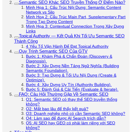
Semantic SEO Khác SEO Truyền Thống Ở Điểm Nào?
Minh Họa 1: Cấu Trúc Nội Dung: Semantic Content
Network vs Silo
Minh Hoạ 2: Cấu Trúc Main Part, Supplementary Part
Trong Tạo Dựng Content
Minh Họa 3: Contextual Connection Trong Xây Dựng
Links
Topical Authority — Kết Quả Khi Tối Ưu Semantic SEO
Thành Công
4 Yếu Tố Vận Hành Để Đạt Topical Authority
Quy Trình Semantic SEO Của GTV
Bước 1: Khám Phá & Chẩn Đoán (Discovery &
Diagnosis).
Bước 2: Xây Dựng Nền Tảng Ngữ Nghĩa (Building
Semantic Foundation).
Bước 3: Tạo Dựng & Tối Ưu Nội Dung (Create &
Optimize).
Bước 4: Xây Dựng Uy Tín (Authority Building).
Bước 5: Đánh Giá & Cải Tiến (Evaluate & Iterate).
FAQ: Câu Hỏi Thường Gặp Về Semantic SEO
Q1: Semantic SEO có thay thế SEO truyền thống
không?
Q2: Mất bao lâu để thấy kết quả?
Q3: Doanh nghiệp nhỏ có cần Semantic SEO không?
Q4: Làm sao để được AI Search trích dẫn?
Q5: AI SEO hay GEO có phải làm riêng với SEO
không?