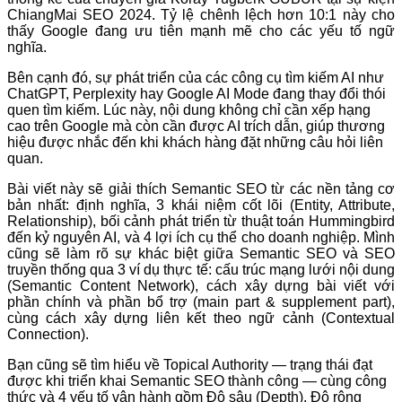
ChiangMai SEO 2024. Tỷ lệ chênh lệch hơn 10:1 này cho
thấy Google đang ưu tiên mạnh mẽ cho các yếu tố ngữ
nghĩa.
Bên cạnh đó, sự phát triển của các công cụ tìm kiếm AI như
ChatGPT, Perplexity hay Google AI Mode đang thay đổi thói
quen tìm kiếm. Lúc này, nội dung không chỉ cần xếp hạng
cao trên Google mà còn cần được AI trích dẫn, giúp thương
hiệu được nhắc đến khi khách hàng đặt những câu hỏi liên
quan.
Bài viết này sẽ giải thích Semantic SEO từ các nền tảng cơ
bản nhất: định nghĩa, 3 khái niệm cốt lõi (Entity, Attribute,
Relationship), bối cảnh phát triển từ thuật toán Hummingbird
đến kỷ nguyên AI, và 4 lợi ích cụ thể cho doanh nghiệp. Mình
cũng sẽ làm rõ sự khác biệt giữa Semantic SEO và SEO
truyền thống qua 3 ví dụ thực tế: cấu trúc mạng lưới nội dung
(Semantic Content Network), cách xây dựng bài viết với
phần chính và phần bổ trợ (main part & supplement part),
cùng cách xây dựng liên kết theo ngữ cảnh (Contextual
Connection).
Bạn cũng sẽ tìm hiểu về Topical Authority — trạng thái đạt
được khi triển khai Semantic SEO thành công — cùng công
thức và 4 yếu tố vận hành gồm Độ sâu (Depth), Độ rộng