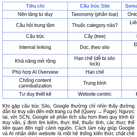
Tiêu chí
Cấu trúc Silo
Sema
Nền tảng tư duy
Taxonomy (phân loại)
Ont
Liê
Câu hỏi trung tâm
Thuộc category nào?
Cấu trúc
Cây (tree)
Đ
Internal linking
Dọc, theo silo
Hạn chế (dễ bị silo
Khả năng mở rộng
lock)
Phù hợp AI Overview
Hạn chế
Chống content
Trung bình
cannibalization
Tư duy thiết kế
Website-centric
Khi gặp cấu trúc Silo, Google thường chỉ nhìn thấy đường
dẫn từ truy vấn đến một trang cụ thể (Query → Page). Ngược
lại, với SCN, Google sẽ phân tích sâu hơn theo quy trình từ
truy vấn, ý định tìm kiếm, thực thể, thuộc tính, các thực thể
liên quan đến ngữ cảnh nguồn. Cách làm này giúp Google
và AI nhận diện website là một hệ thống kiến thức chặt chẽ