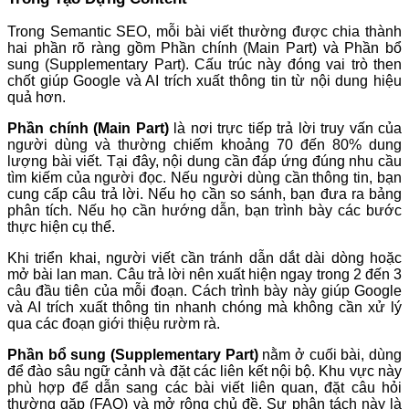
Trong Semantic SEO, mỗi bài viết thường được chia thành
hai phần rõ ràng gồm Phần chính (Main Part) và Phần bổ
sung (Supplementary Part). Cấu trúc này đóng vai trò then
chốt giúp Google và AI trích xuất thông tin từ nội dung hiệu
quả hơn.
Phần chính (Main Part)
là nơi trực tiếp trả lời truy vấn của
người dùng và thường chiếm khoảng 70 đến 80% dung
lượng bài viết. Tại đây, nội dung cần đáp ứng đúng nhu cầu
tìm kiếm của người đọc. Nếu người dùng cần thông tin, bạn
cung cấp câu trả lời. Nếu họ cần so sánh, bạn đưa ra bảng
phân tích. Nếu họ cần hướng dẫn, bạn trình bày các bước
thực hiện cụ thể.
Khi triển khai, người viết cần tránh dẫn dắt dài dòng hoặc
mở bài lan man. Câu trả lời nên xuất hiện ngay trong 2 đến 3
câu đầu tiên của mỗi đoạn. Cách trình bày này giúp Google
và AI trích xuất thông tin nhanh chóng mà không cần xử lý
qua các đoạn giới thiệu rườm rà.
Phần bổ sung (Supplementary Part)
nằm ở cuối bài, dùng
để đào sâu ngữ cảnh và đặt các liên kết nội bộ. Khu vực này
phù hợp để dẫn sang các bài viết liên quan, đặt câu hỏi
thường gặp (FAQ) và mở rộng chủ đề. Sự phân tách này là