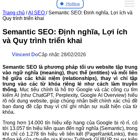
Hotline
Trang chủ
/
AI SEO
/
Semantic SEO: Định nghĩa, Lợi ích và
Quy trình triển khai
Semantic SEO: Định nghĩa, Lợi ích
và Quy trình triển khai
Vincent Do
Cập nhật: 28/02/2026
Semantic SEO là phương pháp tối ưu website tập trung
vào ngữ nghĩa (meaning), thực thể (entities) và mối liên
hệ giữa các khái niệm (relationships), thay vì chỉ tập
trung vào các từ khóa riêng lẻ như cách làm truyền
thống.
Mục tiêu chính là hỗ trợ Google và các công cụ tìm
kiếm AI (như ChatGPT, Perplexity, Google AI Overview) hiểu
rõ nội dung website, giúp chúng nhận biết chính xác chủ đề
bạn đang đề cập thay vì chỉ ghi nhận sự xuất hiện của từ
khóa.
Trong hơn 14.000 tín hiệu xếp hạng của Google bị rò rỉ, có
tới 13.057 tín hiệu liên quan đến ngữ nghĩa (Semantic), trong
khi chỉ có 1.278 tín hiệu về liên kết (PageRank/Links), theo
thống kê của chuyên gia Koray Tuğberk GÜBÜR tại sự kiện