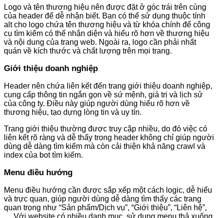
Logo và tên thương hiệu nên được đặt ở góc trái trên cùng
của header để dễ nhận biết. Bạn có thể sử dụng thuộc tính
alt cho logo chứa tên thương hiệu và từ khóa chính để công
cụ tìm kiếm có thể nhận diện và hiểu rõ hơn về thương hiệu
và nội dung của trang web. Ngoài ra, logo cần phải nhất
quán về kích thước và chất lượng trên mọi trang.
Giới thiệu doanh nghiệp
Header nên chứa liên kết đến trang giới thiệu doanh nghiệp,
cung cấp thông tin ngắn gọn về sứ mệnh, giá trị và lịch sử
của công ty. Điều này giúp người dùng hiểu rõ hơn về
thương hiệu, tạo dựng lòng tin và uy tín.
Trang giới thiệu thường được truy cập nhiều, do đó việc có
liên kết rõ ràng và dễ thấy trong header không chỉ giúp người
dùng dễ dàng tìm kiếm mà còn cải thiện khả năng crawl và
index của bot tìm kiếm.
Menu điều hướng
Menu điều hướng cần được sắp xếp một cách logic, dễ hiểu
và trực quan, giúp người dùng dễ dàng tìm thấy các trang
quan trọng như “Sản phẩm/Dịch vụ”, “Giới thiệu”, “Liên hệ”,
… Với website có nhiều danh mục, sử dụng menu thả xuống