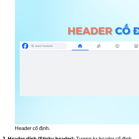
Header cố định.
2. Header dính (Sticky header):
Tương tự header cố định