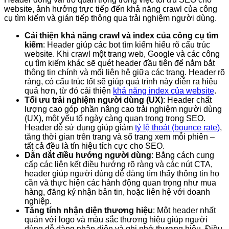
website, ảnh hưởng trực tiếp đến khả năng crawl của công
cụ tìm kiếm và gián tiếp thông qua trải nghiệm người dùng.
Cải thiện khả năng crawl và index của công cụ tìm
kiếm
: Header giúp các bot tìm kiếm hiểu rõ cấu trúc
website. Khi crawl một trang web, Google và các công
cụ tìm kiếm khác sẽ quét header đầu tiên để nắm bắt
thông tin chính và mối liên hệ giữa các trang. Header rõ
ràng, có cấu trúc tốt sẽ giúp quá trình này diễn ra hiệu
quả hơn, từ đó cải thiện
khả năng index của website
.
Tối ưu trải nghiệm người dùng (UX)
: Header chất
lượng cao góp phần nâng cao trải nghiệm người dùng
(UX), một yếu tố ngày càng quan trọng trong SEO.
Header dễ sử dụng giúp giảm
tỷ lệ thoát (bounce rate)
,
tăng thời gian trên trang và số trang xem mỗi phiên –
tất cả đều là tín hiệu tích cực cho SEO.
Dẫn dắt điều hướng người dùng
: Bằng cách cung
cấp các liên kết điều hướng rõ ràng và các nút CTA,
header giúp người dùng dễ dàng tìm thấy thông tin họ
cần và thực hiện các hành động quan trọng như mua
hàng, đăng ký nhận bản tin, hoặc liên hệ với doanh
nghiệp.
Tăng tính nhận diện thương hiệu
: Một header nhất
quán với logo và màu sắc thương hiệu giúp người
dùng dễ dàng nhận diện và ghi nhớ thương hiệu. Điều