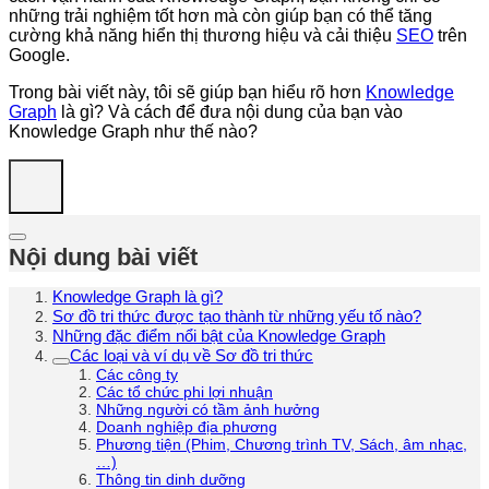
những trải nghiệm tốt hơn mà còn giúp bạn có thể tăng
cường khả năng hiển thị thương hiệu và cải thiệu
SEO
trên
Google.
Trong bài viết này, tôi sẽ giúp bạn hiểu rõ hơn
Knowledge
Graph
là gì? Và cách để đưa nội dung của bạn vào
Knowledge Graph như thế nào?
Nội dung bài viết
Knowledge Graph là gì?
Sơ đồ tri thức được tạo thành từ những yếu tố nào?
Những đặc điểm nổi bật của Knowledge Graph
Các loại và ví dụ về Sơ đồ tri thức
Các công ty
Các tổ chức phi lợi nhuận
Những người có tầm ảnh hưởng
Doanh nghiệp địa phương
Phương tiện (Phim, Chương trình TV, Sách, âm nhạc,
…)
Thông tin dinh dưỡng