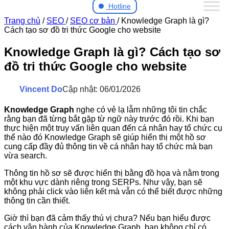
Hotline
Trang chủ
/
SEO
/
SEO cơ bản
/
Knowledge Graph là gì?
Cách tạo sơ đồ tri thức Google cho website
Knowledge Graph là gì? Cách tạo sơ
đồ tri thức Google cho website
Vincent Do
Cập nhật: 06/01/2026
Knowledge Graph
nghe có vẻ lạ lẫm những tôi tin chắc
rằng bạn đã từng bắt gặp từ ngữ này trước đó rồi. Khi bạn
thực hiện một truy vấn liên quan đến cá nhân hay tổ chức cụ
thể nào đó Knowledge Graph sẽ giúp hiển thị một hồ sơ
cung cấp đầy đủ thông tin về cá nhân hay tổ chức mà bạn
vừa search.
Thông tin hồ sơ sẽ được hiển thị bằng đồ họa và nằm trong
một khu vực dành riêng trong SERPs. Như vậy, bạn sẽ
không phải click vào liên kết mà vẫn có thể biết được những
thông tin cần thiết.
Giờ thì bạn đã cảm thấy thú vị chưa? Nếu bạn hiểu được
cách vận hành của Knowledge Graph, bạn không chỉ có