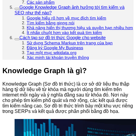
Các sản phẩm
Google Knowledge Graph ảnh hưởng tới tìm kiếm và
SEO như thế nào?
Google hiểu rõ hơn về mục đích tìm kiếm
Tìm kiếm bằng giọng nói
Khả năng hiển thị thương hiệu và quyền hạn nhiều hơn
Ít nhấp chuột hơn vào kết quả tìm kiếm
Cách tạo sơ đồ tri thức Google cho website
Sử dụng Schema Markup trên trang của bạn
Đăng ký Google My Business
Tạo một mục wikidata.org
Xác minh tài khoản truyền thông
Knowledge Graph là gì?
Knowledge Graph (Sơ đồ tri thức) là cơ sở dữ liệu thu thập
hàng tỷ dữ liệu về từ khóa mà người dùng tìm kiếm trên
internet mỗi ngày và ý nghĩa đằng sau từ khóa đó. Nơi này
cho phép tìm kiếm phổ quát và mở rộng, các kết quả được
tìm kiếm nâng cao. Sơ đồ tri thức trình bày một khu vực riêng
trong SERPs và kết quả được phân phối bằng đồ họa.