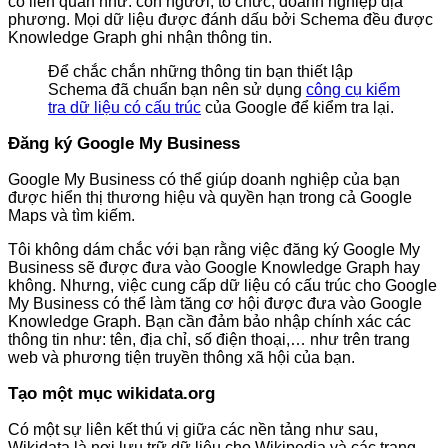
có liên quan như: con người, tổ chức, doanh nghiệp địa
phương. Mọi dữ liệu được đánh dấu bởi Schema đều được
Knowledge Graph ghi nhận thông tin.
Để chắc chắn những thông tin bạn thiết lập
Schema đã chuẩn bạn nên sử dụng
công cụ kiểm
tra dữ liệu có cấu trúc
của Google để kiểm tra lại.
Đăng ký Google My Business
Google My Business có thể giúp doanh nghiệp của bạn
được hiển thị thương hiệu và quyền hạn trong cả Google
Maps và tìm kiếm.
Tôi không dám chắc với bạn rằng việc đăng ký Google My
Business sẽ được đưa vào Google Knowledge Graph hay
không. Nhưng, việc cung cấp dữ liệu có cấu trúc cho Google
My Business có thể làm tăng cơ hội được đưa vào Google
Knowledge Graph. Bạn cần đảm bảo nhập chính xác các
thông tin như: tên, địa chỉ, số điện thoại,… như trên trang
web và phương tiện truyền thông xã hội của bạn.
Tạo một mục wikidata.org
Có một sự liên kết thú vị giữa các nền tảng như sau,
Wikidata là nơi lưu trữ dữ liệu cho Wikipedia và các trang