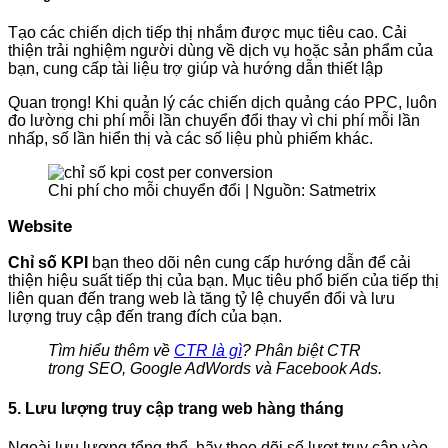
Tạo các chiến dịch tiếp thị nhắm được mục tiêu cao. Cải
thiện trải nghiệm người dùng về dịch vụ hoặc sản phẩm của
bạn, cung cấp tài liệu trợ giúp và hướng dẫn thiết lập
Quan trọng! Khi quản lý các chiến dịch quảng cáo PPC, luôn
đo lường chi phí mỗi lần chuyển đổi thay vì chi phí mỗi lần
nhấp, số lần hiển thị và các số liệu phù phiếm khác.
Chi phí cho mỗi chuyển đổi | Nguồn: Satmetrix
Website
Chỉ số KPI
bạn theo dõi nên cung cấp hướng dẫn để cải
thiện hiệu suất tiếp thị của bạn. Mục tiêu phổ biến của tiếp thị
liên quan đến trang web là tăng tỷ lệ chuyển đổi và lưu
lượng truy cập đến trang đích của bạn.
Tìm hiểu thêm về
CTR là gì
? Phân biệt CTR
trong SEO, Google AdWords và Facebook Ads.
5. Lưu lượng truy cập trang web hàng tháng
Ngoài lưu lượng tổng thể, hãy theo dõi số lượt truy cập vào