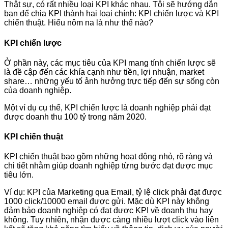
Thật sự, có rất nhiều loại KPI khác nhau. Tôi sẽ hướng dẫn
bạn để chia KPI thành hai loại chính: KPI chiến lược và KPI
chiến thuật. Hiểu nôm na là như thế nào?
KPI chiến lược
Ở phần này, các mục tiêu của KPI mang tính chiến lược sẽ
là đề cập đến các khía cạnh như tiền, lợi nhuận, market
share… những yếu tố ảnh hưởng trực tiếp đến sự sống còn
của doanh nghiệp.
Một ví dụ cụ thể, KPI chiến lược là doanh nghiệp phải đạt
được doanh thu 100 tỷ trong năm 2020.
KPI chiến thuật
KPI chiến thuật bao gồm những hoạt động nhỏ, rõ ràng và
chi tiết nhằm giúp doanh nghiệp từng bước đạt được mục
tiêu lớn.
Ví dụ: KPI của Marketing qua Email, tỷ lệ click phải đạt được
1000 click/10000 email được gửi. Mặc dù KPI này không
đảm bảo doanh nghiệp có đạt được KPI về doanh thu hay
không. Tuy nhiên, nhận được càng nhiều lượt click vào liên