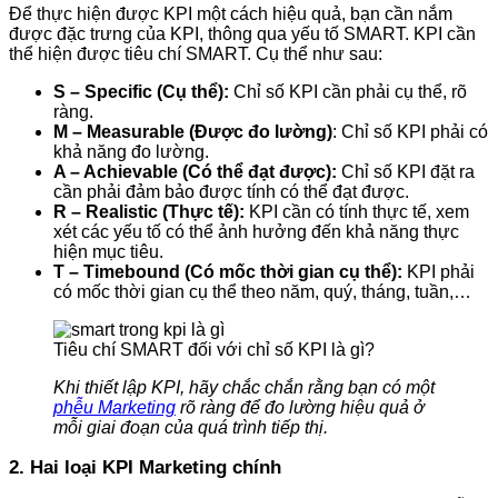
Để thực hiện được KPI một cách hiệu quả, bạn cần nắm
được đặc trưng của KPI, thông qua yếu tố SMART. KPI cần
thể hiện được tiêu chí SMART. Cụ thể như sau:
S – Specific (Cụ thể):
Chỉ số KPI cần phải cụ thể, rõ
ràng.
M – Measurable (Được đo lường)
: Chỉ số KPI phải có
khả năng đo lường.
A – Achievable (Có thể đạt được):
Chỉ số KPI đặt ra
cần phải đảm bảo được tính có thể đạt được.
R – Realistic (Thực tế):
KPI cần có tính thực tế, xem
xét các yếu tố có thể ảnh hưởng đến khả năng thực
hiện mục tiêu.
T – Timebound (Có mốc thời gian cụ thể):
KPI phải
có mốc thời gian cụ thể theo năm, quý, tháng, tuần,…
Tiêu chí SMART đối với chỉ số KPI là gì?
Khi thiết lập KPI, hãy chắc chắn rằng bạn có một
phễu Marketing
rõ ràng để đo lường hiệu quả ở
mỗi giai đoạn của quá trình tiếp thị.
2. Hai loại KPI Marketing chính