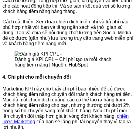
Cách đo lường: Tổng hợp thời gian, tài nguyên và tiền dành
cho các hoạt động tiếp thị. Và so sánh kết quả với số lượng
khách hàng tiềm năng hàng tháng.
Cách cải thiện: Xem loại chiến dịch miễn phí và trả phí nào
phù hợp nhất với bạn và tăng ngân sách và thời gian sử
dụng. Tạo và chia sẻ nội dung chất lượng trên Social Media
để có được (gần như) lưu lượng truy cập trang web miễn phí
và khách hàng tiềm năng mới.
Đánh giá KPI CPL – Chi phí tạo ra mỗi khách
hàng tiềm năng | Nguồn: HubSpot
4. Chi phí cho mỗi chuyển đổi
Marketing KPI này cho thấy chi phí bao nhiêu để có được
khách hàng tiềm năng chuyển đổi thành khách hàng trả tiền.
Mặc dù một chiến dịch quảng cáo có thể tạo ra hàng trăm
khách hàng tiềm năng cho bạn, nhưng thường chỉ dưới 2%
trong số họ chuyển sang một khách hàng. Nếu chi phí mỗi
lần chuyển đổi thấp hơn giá trị vòng đời khách hàng,
chiến
lược Marketing
của bạn sẽ lãng phí tài nguyên thay vì tạo ra
lợi nhuận.