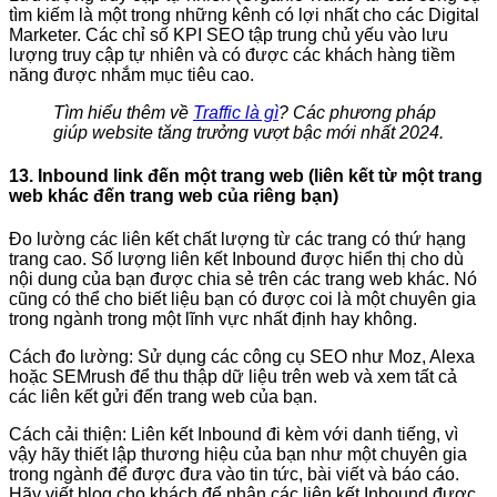
tìm kiếm là một trong những kênh có lợi nhất cho các Digital
Marketer. Các chỉ số KPI SEO tập trung chủ yếu vào lưu
lượng truy cập tự nhiên và có được các khách hàng tiềm
năng được nhắm mục tiêu cao.
Tìm hiểu thêm về
Traffic là gì
? Các phương pháp
giúp website tăng trưởng vượt bậc mới nhất 2024.
13. Inbound link đến một trang web (liên kết từ một trang
web khác đến trang web của riêng bạn)
Đo lường các liên kết chất lượng từ các trang có thứ hạng
trang cao. Số lượng liên kết Inbound được hiển thị cho dù
nội dung của bạn được chia sẻ trên các trang web khác. Nó
cũng có thể cho biết liệu bạn có được coi là một chuyên gia
trong ngành trong một lĩnh vực nhất định hay không.
Cách đo lường: Sử dụng các công cụ SEO như Moz, Alexa
hoặc SEMrush để thu thập dữ liệu trên web và xem tất cả
các liên kết gửi đến trang web của bạn.
Cách cải thiện: Liên kết Inbound đi kèm với danh tiếng, vì
vậy hãy thiết lập thương hiệu của bạn như một chuyên gia
trong ngành để được đưa vào tin tức, bài viết và báo cáo.
Hãy viết blog cho khách để nhận các liên kết Inbound được