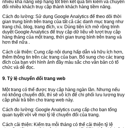
nhiều khả năng xếp hạng tốt trên kết quả tìm kiếm và chuyển
đổi nhiều khách truy cập thành khách hàng tiềm năng.
Cách đo lường: Sử dụng Google Analytics để theo dõi thời
gian trung bình trên trang của tất cả các danh mục trang như
trang chủ, blog, trang đích, v.v. Dùng tiện ích mở rộng trình
duyệt Google Analytics để truy cập dữ liệu về lượt truy cập
hàng tháng của một trang, thời gian trung bình trên trang và
hơn thế nữa .
Cách cải thiện: Cung cấp nội dung hấp dẫn và hữu ích hơn,
thêm thông tin trên các trang của bạn. Bổ sung cho các trang
đích của bạn với hình ảnh đầy màu sắc cho văn bản có tổ
chức và dễ đọc.
9. Tỷ lệ chuyển đổi trang web
Một trang có thể được truy cập hàng ngàn lần. Nhưng nếu
nó không chuyển đổi, thì sẽ vô ích để chi phối lưu lượng truy
cập phải trả tiền cho trang web này.
Cách đo lường: Google Analytics cung cấp cho bạn tổng
quan tuyệt vời về mọi tỷ lệ chuyển đổi của trang.
Cách cải thiện: Kiểm tra mỗi tháng có thể cải thiện tỷ lệ