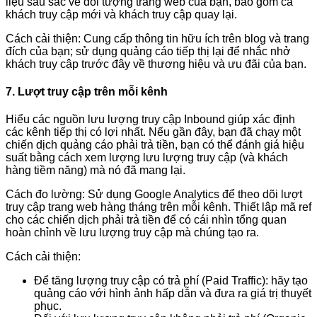
liệu sâu sắc về đối tượng trang web của bạn, bao gồm cả
khách truy cập mới và khách truy cập quay lại.
Cách cải thiện: Cung cấp thông tin hữu ích trên blog và trang
đích của bạn; sử dụng quảng cáo tiếp thị lại để nhắc nhở
khách truy cập trước đây về thương hiệu và ưu đãi của bạn.
7. Lượt truy cập trên mỗi kênh
Hiểu các nguồn lưu lượng truy cập Inbound giúp xác định
các kênh tiếp thị có lợi nhất. Nếu gần đây, bạn đã chạy một
chiến dịch quảng cáo phải trả tiền, bạn có thể đánh giá hiệu
suất bằng cách xem lượng lưu lượng truy cập (và khách
hàng tiềm năng) mà nó đã mang lại.
Cách đo lường: Sử dụng Google Analytics để theo dõi lượt
truy cập trang web hàng tháng trên mỗi kênh. Thiết lập mã ref
cho các chiến dịch phải trả tiền để có cái nhìn tổng quan
hoàn chỉnh về lưu lượng truy cập mà chúng tạo ra.
Cách cải thiện:
Để tăng lượng truy cập có trả phí (Paid Traffic): hãy tạo
quảng cáo với hình ảnh hấp dẫn và đưa ra giá trị thuyết
phục.