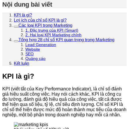
Nội dung bài viết
KPI là gì?
Lợi ích của chỉ số KPI là gì?
Các loại KPI trong Marketing
1. Đặc trưng của KPI (Smart)
2. Hai loại KPI Marketing chính
Tổng hợp 28 chỉ số KPI quan trọng trong Marketing
Lead Generation
Website
SEO
Quảng cáo
Kết luận
KPI là gì?
KPI (viết tắt của Key Performance Indicator), là chỉ số đánh
giá hiệu suất công việc. Hay nói cách khác, KPI là công cụ
đo lường, đánh giá độ hiệu quả của công việc, tất cả được
thể hiện qua số liệu, tỷ lệ, chỉ tiêu định lượng. Chỉ số KPI là
chỉ số thể hiện được mức độ hoàn thành mục tiêu của doanh
nghiệp, một bộ phận trong doanh nghiệp hay mỗi cá nhân.