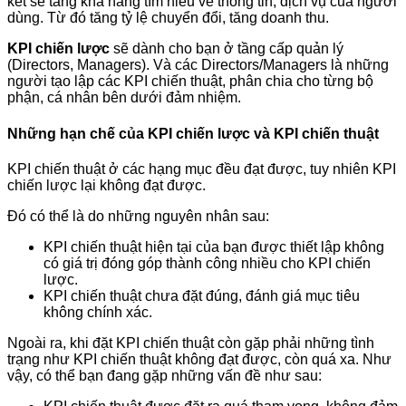
kết sẽ tăng khả năng tìm hiểu về thông tin, dịch vụ của người
dùng. Từ đó tăng tỷ lệ chuyển đổi, tăng doanh thu.
KPI chiến lược
sẽ dành cho bạn ở tầng cấp quản lý
(Directors, Managers). Và các Directors/Managers là những
người tạo lập các KPI chiến thuật, phân chia cho từng bộ
phận, cá nhân bên dưới đảm nhiệm.
Những hạn chế của KPI chiến lược và KPI chiến thuật
KPI chiến thuật ở các hạng mục đều đạt được, tuy nhiên KPI
chiến lược lại không đạt được.
Đó có thể là do những nguyên nhân sau:
KPI chiến thuật hiện tại của bạn được thiết lập không
có giá trị đóng góp thành công nhiều cho KPI chiến
lược.
KPI chiến thuật chưa đặt đúng, đánh giá mục tiêu
không chính xác.
Ngoài ra, khi đặt KPI chiến thuật còn gặp phải những tình
trạng như KPI chiến thuật không đạt được, còn quá xa. Như
vậy, có thể bạn đang gặp những vấn đề như sau: