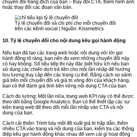
chuyển đổi trang đích của bạn – thay đổi CTA, thêm hình ảnh
hoặc thay đổi các đoạn văn bản.
Tỷ lệ chuyển đổi và chi phí cho mỗi chuyển đổi
trên các kênh social | Nguồn: Kissmetrics
10. Tỷ lệ chuyển đổi cho nội dung kêu gọi hành động
Nếu bạn đã tạo các trang web hoặc nội dung với lời gọi
hành động rõ ràng, bạn nên đo xem những chuyển đổi này
có hay không. Số liệu tiếp thị này đặc biệt hữu ích nếu bạn
sử dụng các chiến dịch trả tiền cho mỗi lần nhấp để hướng
lưu lượng truy cập đến các trang cụ thể. Bằng cách so sánh
giá trên mỗi chuyển đổi và giá trị vòng đời của khách hàng,
bạn có thể đánh giá tính bền vững nội dung CTA của bạn.
Cách đo lường: Một lần nữa, trang web KPI này có thể được
theo dõi bằng Google Analytics. Bạn có thể thiết lập các sự
kiện trang web để theo dõi mỗi lần nhấp vào CTA và nội
dung của bạn.
Cách cải thiện: Trình bày một đề xuất giá trị hấp dẫn, thêm
nhiều CTA vào trang và nội dung của bạn, kiểm tra các thông
điệp kêu gọi hành động khác nhau để xem cái gì hoạt động