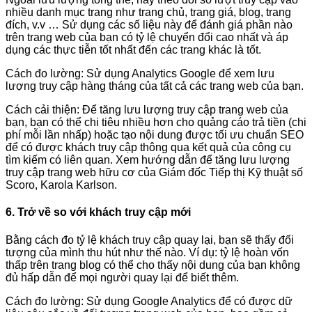
nhiều danh mục trang như trang chủ, trang giá, blog, trang
đích, v.v … Sử dụng các số liệu này để đánh giá phần nào
trên trang web của bạn có tỷ lệ chuyển đổi cao nhất và áp
dụng các thực tiễn tốt nhất đến các trang khác là tốt.
Cách đo lường: Sử dụng Analytics Google để xem lưu
lượng truy cập hàng tháng của tất cả các trang web của bạn.
Cách cải thiện: Để tăng lưu lượng truy cập trang web của
bạn, bạn có thể chi tiêu nhiều hơn cho quảng cáo trả tiền (chi
phí mỗi lần nhấp) hoặc tạo nội dung được tối ưu chuẩn SEO
để có được khách truy cập thông qua kết quả của công cụ
tìm kiếm có liên quan. Xem hướng dẫn để tăng lưu lượng
truy cập trang web hữu cơ của Giám đốc Tiếp thị Kỹ thuật số
Scoro, Karola Karlson.
6. Trở về so với khách truy cập mới
Bằng cách đo tỷ lệ khách truy cập quay lại, bạn sẽ thấy đối
tượng của mình thu hút như thế nào. Ví dụ: tỷ lệ hoàn vốn
thấp trên trang blog có thể cho thấy nội dung của bạn không
đủ hấp dẫn để mọi người quay lại để biết thêm.
Cách đo lường: Sử dụng Google Analytics để có được dữ