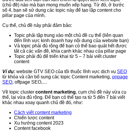
(chủ đề) nào mà bạn mong muốn xếp hạng. Từ đó, ở bước
số 4, bạn sẽ sử dụng các topic này để tạo lập content cho
pillar page của mình.
Cụ thể, chủ đề này phải đảm bảo:
Topic phải tập trung vào một chủ đề cụ thể (liên quan
đến lĩnh vực kinh doanh hay nội dung của website bạn)
Và topic phải đủ rộng để bạn có thể bao quát hết được
tất cả các vấn đề, khía cạnh khác nhau của pillar page
Topic phải đủ để triển khai từ 5 – 7 bài viết cluster
content
Ví dụ:
website GTV SEO của tôi thuộc lĩnh vực
dịch vụ
SEO
từ khóa
và cần bổ sung các topic Content marketing,
onpage
SEO
, offpage SEO,…
Về topic cluster
content marketing
, cụm chủ đề này vừa cụ
thể, lại vừa đủ rộng. Để bạn có thể tạo ra từ 5 đến 7 bài viết
khác nhau xoay quanh chủ đề đó, như:
Cách viết content marketing
Chiến lược content
Xu hướng content 2023
Content facebook