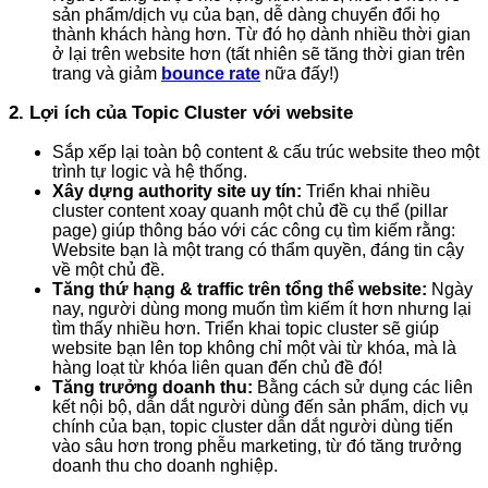
sản phẩm/dịch vụ của bạn, dễ dàng chuyển đổi họ
thành khách hàng hơn. Từ đó họ dành nhiều thời gian
ở lại trên website hơn (tất nhiên sẽ tăng thời gian trên
trang và giảm
bounce rate
nữa đấy!)
2. Lợi ích của Topic Cluster với website
Sắp xếp lại toàn bộ content & cấu trúc website theo một
trình tự logic và hệ thống.
Xây dựng authority site uy tín:
Triển khai nhiều
cluster content xoay quanh một chủ đề cụ thể (pillar
page) giúp thông báo với các công cụ tìm kiếm rằng:
Website bạn là một trang có thẩm quyền, đáng tin cậy
về một chủ đề.
Tăng thứ hạng & traffic trên tổng thể website:
Ngày
nay, người dùng mong muốn tìm kiếm ít hơn nhưng lại
tìm thấy nhiều hơn. Triển khai topic cluster sẽ giúp
website bạn lên top không chỉ một vài từ khóa, mà là
hàng loạt từ khóa liên quan đến chủ đề đó!
Tăng trưởng doanh thu:
Bằng cách sử dụng các liên
kết nội bộ, dẫn dắt người dùng đến sản phẩm, dịch vụ
chính của bạn, topic cluster dẫn dắt người dùng tiến
vào sâu hơn trong phễu marketing, từ đó tăng trưởng
doanh thu cho doanh nghiệp.