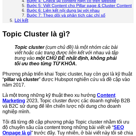
Bước 4: Check lại content hiện có trên website
Bước 5: Viết Content cho Pillar page & Cluster Content
Bước 6: Liên kết nội dung lại với nhau
Bước 7: Theo dõi và phân tích các chỉ số
Lời kết
Topic Cluster là gì?
Topic cluster
(cụm chủ đề) là một nhóm các bài
viết hoặc các trang được liên kết với nhau và tập
trung vào
một CHỦ ĐỀ nhất định, không phải
tối ưu theo từng TỪ KHÓA.
Phương pháp triển khai Topic cluster, hay còn gọi là kỹ thuật
“
pillar và cluster
” được Hubspot nghiên cứu và đề cập vào
năm 2017.
Là một trong những kỹ thuật theo xu hướng
Content
Marketing
2023, Topic cluster được các doanh nghiệp B2B
và B2C sử dụng để lên chiến lược nội dung cho doanh
nghiệp mình.
Tôi đã từng đề cập phương pháp Topic cluster nhằm tối ưu
độ chuyên sâu của content trong những bài viết về “
SEO
Onpage là gì
” trước đây. Tuy nhiên, ở bài viết này tôi sẽ chia