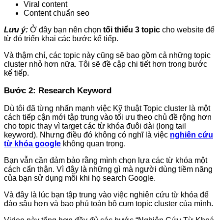
Viral content
Content chuẩn seo
Lưu ý:
Ở đây bạn nên chọn
tối thiểu 3 topic
cho website để
từ đó triển khai các bước kế tiếp.
Và thậm chí, các topic này cũng sẽ bao gồm cả những topic
cluster nhỏ hơn nữa. Tôi sẽ đề cập chi tiết hơn trong bước
kế tiếp.
Bước 2: Research Keyword
Dù tôi đã từng nhấn mạnh việc Kỹ thuật Topic cluster là một
cách tiếp cận mới tập trung vào tối ưu theo chủ đề rộng hơn
cho topic thay vì target các từ khóa đuôi dài (long tail
keyword). Nhưng điều đó không có nghĩ là việc
nghiên cứu
từ khóa google
không quan trọng.
Bạn vẫn cần đảm bảo rằng mình chọn lựa các từ khóa một
cách cẩn thận. Vì đây là những gì mà người dùng tiềm năng
của bạn sử dụng mỗi khi họ search Google.
Và đây là lúc bạn tập trung vào việc nghiên cứu từ khóa để
đào sâu hơn và bao phủ toàn bộ cụm topic cluster của mình.