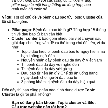
Từ đó thông báo với các công cụ tìm kiếm rằng
pillar page là một trang thông tin tổng hợp, bao
quát toàn bộ topic đó.
Ví dụ:
Tôi có chủ đề về bệnh đau bao tử, Topic Cluster của
tôi sẽ bao gồm:
Pillar page:
Bệnh đau bao tử là gì? Tổng hợp 15 thông
tin về đau bao tử bạn cần biết
Cluster content:
bao gồm nhiều bài viết chuyên sâu
giải đáp cho từng vấn đề cụ thể trong chủ đề trên, ví dụ
như:
Top 5 dấu hiệu bị bệnh đau bao tử nguy hiểm mà
bạn không ngờ đến
Nguyên nhân gây bệnh đau dạ dày ở Việt Nam
Trị bệnh đau dạ dày với nghệ đen
Trị bệnh đau dạ dày với gừng
Đau bao tử nên ăn gì? Chế độ ăn uống hàng
ngày dành cho người đau bao tử
3 phòng khám trị bệnh đau dạ dày hiệu quả
Đến đây thì bạn cũng phần nào hình dung được
Topic
Cluster là gì
rồi phải không?
Bạn có đang băn khoăn: Topic cluster và Silo:
Cấu trúc website nào tốt hơn?