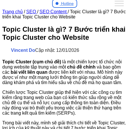
Hotline
Trang chủ
/
SEO
/
SEO Content
/
Topic Cluster là gì? 7 Bước
triển khai Topic Cluster cho Website
Topic Cluster là gì? 7 Bước triển khai
Topic Cluster cho Website
Vincent Do
Cập nhật: 12/01/2026
Topic Cluster (cụm chủ đề)
là một chiến lược tổ chức nội
dung website tập trung vào một
chủ đề chính
và bao gồm
các
bài viết liên quan
được liên kết với nhau. Mô hình này
được ví như một mạng lưới thông tin giúp người dùng dễ
dàng khám phá và tìm hiểu sâu về chủ đề mà họ quan tâm.
Chiến lược Topic Cluster giúp thể hiện với các công cụ tìm
kiếm rằng trang web của bạn có kiến thức sâu rộng về một
chủ đề cụ thể và nỗ lực cung cấp thông tin toàn diện. Điều
này đóng vai trò thiết yếu trong việc cải thiện thứ hạng trên
các trang kết quả tìm kiếm (SERPs).
Trong bài viết này, mình sẽ giải thích chi tiết về Topic Cluster,
lợi ích của kỹ thuật này và chi tiết 7 bước triển khai Topic